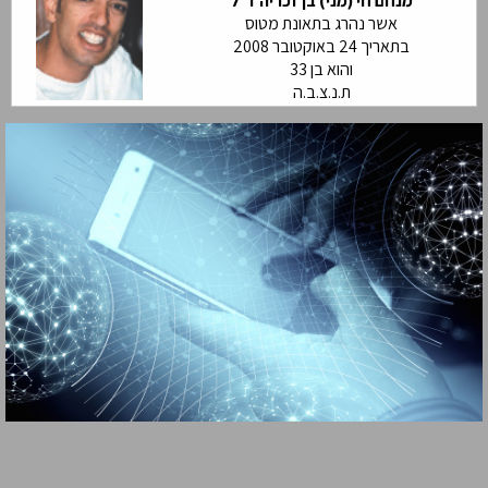
מנחם חי (מני) בן זכריה ז"ל
אשר נהרג בתאונת מטוס
בתאריך 24 באוקטובר 2008
והוא בן 33
ת.נ.צ.ב.ה