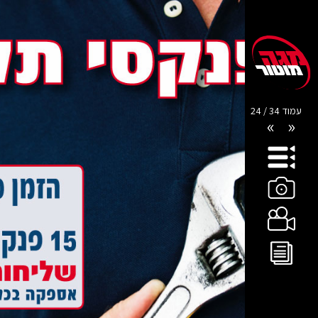
עמוד 34 / 24
»
«