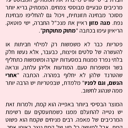
מרכיבים טבעיים מבוססי צמחים. הממתיק בריא יותר
מסוכר מבחינה תזונתית, ויכול גם להחליפו מבחינת
נפח.
מגה מזון
ראיין את מנכ"ל החברה, ישי פוטאק.
הריאיון עימו בכתבה "
מתוק מתוקתק
".
פטריות כבר לא משמשות רק למילוי חביתות או
להעשרה של סלטים ופיצות, כבעבר, אלא נעשו חלק
בלתי נפרד ממנות במסעדות יוקרה ומשמשות כתחליף
בשר ומשפרות טעם. המודעות אליהן עלתה, ונראה
שהטרנד שלהן לא יחלוף במהרה. הכתבה "
אחרי
הגשם, וגם לפניו
" מלמדת, שבפטריות יש הרבה יותר
ממה שנהוג לחשוב.
המוצר הבסיסי ביותר באפייה הוא קמח, ולמרות זאת
יש נטייה להתעלם ממנו כשמתעסקים עם רשימת
המרכיבים של מאפה. רבים מניחים שקמח הוא פשוט
קמח, אבל למעשה כל סוג של קמח נוצר באופן אחר.