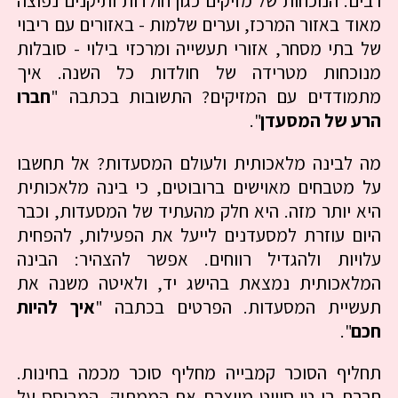
רבים. הנוכחות של מזיקים כגון חולדות ותיקנים נפוצה
מאוד באזור המרכז, וערים שלמות - באזורים עם ריבוי
של בתי מסחר, אזורי תעשייה ומרכזי בילוי - סובלות
מנוכחות מטרידה של חולדות כל השנה. איך
מתמודדים עם המזיקים? התשובות בכתבה "
חברו
הרע של המסעדן
".
מה לבינה מלאכותית ולעולם המסעדות? אל תחשבו
על מטבחים מאוישים ברובוטים, כי בינה מלאכותית
היא יותר מזה. היא חלק מהעתיד של המסעדות, וכבר
היום עוזרת למסעדנים לייעל את הפעילות, להפחית
עלויות ולהגדיל רווחים. אפשר להצהיר: הבינה
המלאכותית נמצאת בהישג יד, ולאיטה משנה את
תעשיית המסעדות. הפרטים בכתבה "
איך להיות
חכם
".
תחליף הסוכר קמבייה מחליף סוכר מכמה בחינות.
חברת בי טי סוויט מייצרת את הממתיק, המבוסס על